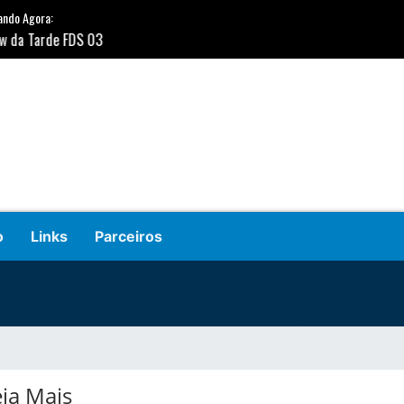
o
Links
Parceiros
eia Mais