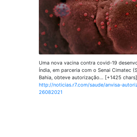
Uma nova vacina contra covid-19 desenvo
Índia, em parceria com o Senai Cimatec (
Bahia, obteve autorização… [+1425 chars
http://noticias.r7.com/saude/anvisa-auto
26082021