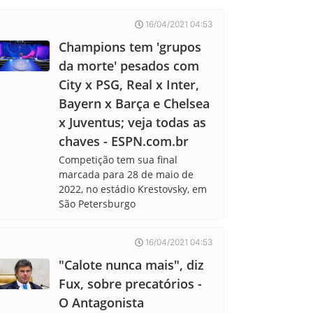
16/04/2021 04:53
Champions tem 'grupos
da morte' pesados com
City x PSG, Real x Inter,
Bayern x Barça e Chelsea
x Juventus; veja todas as
chaves - ESPN.com.br
Competição tem sua final
marcada para 28 de maio de
2022, no estádio Krestovsky, em
São Petersburgo
16/04/2021 04:53
"Calote nunca mais", diz
Fux, sobre precatórios -
O Antagonista